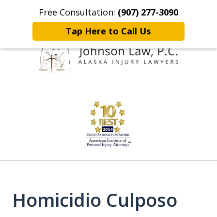
Free Consultation:
(907) 277-3090
Home
Contact Johnson Law
More
Tap Here to Call Us
Representing
slide
Clients Throughout Alaska!
3
of
6
Homicidio Culposo