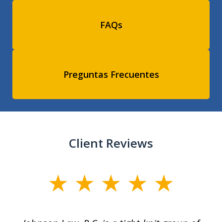
FAQs
Preguntas Frecuentes
Client Reviews
slide
1
of