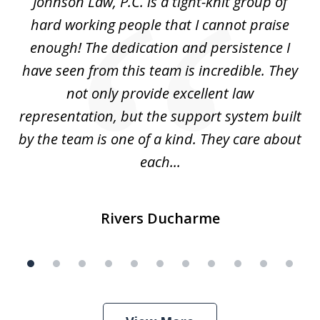
f
Johnson Law, P.C. is a tight-knit group of
M
11
hard working people that I cannot praise
t
enough! The dedication and persistence I
a
have seen from this team is incredible. They
f
not only provide excellent law
c
representation, but the support system built
by the team is one of a kind. They care about
each...
Rivers Ducharme