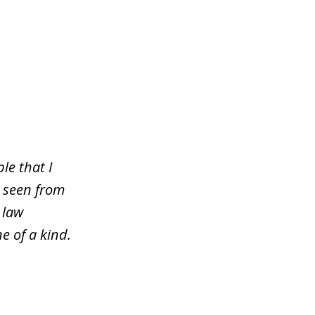
le that I
e seen from
 law
e of a kind.