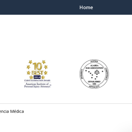
Home
ts Throughout Alaska!
 You!
encia Médica